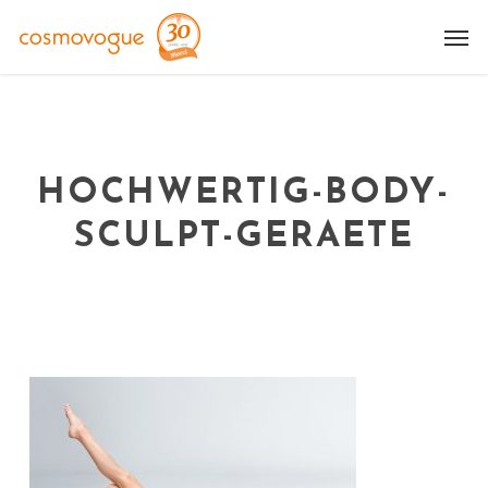
Skip
Me
to
main
content
HOCHWERTIG-BODY-
SCULPT-GERAETE