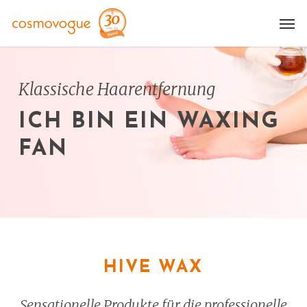
Skip
Me
to
main
content
Klassische Haarentfernung
ICH BIN EIN WAXING
FAN
HIVE WAX
Sensationelle Produkte für die professionelle