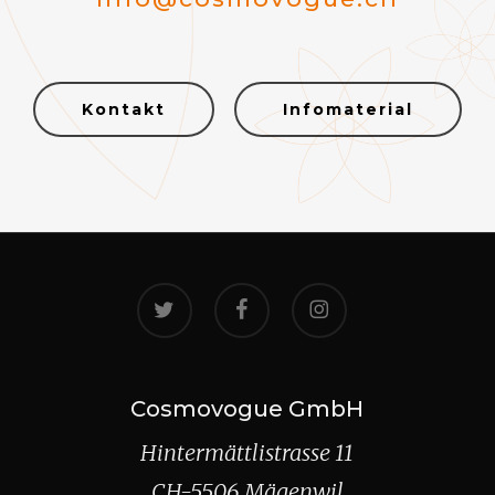
Kontakt
Infomaterial
twitter
facebook
instagram
Cosmovogue GmbH
Hintermättlistrasse 11
CH-5506 Mägenwil