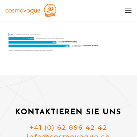
Skip
Me
to
main
content
KONTAKTIEREN SIE UNS
+41 (0) 62 896 42 42
info@cosmovogue.ch