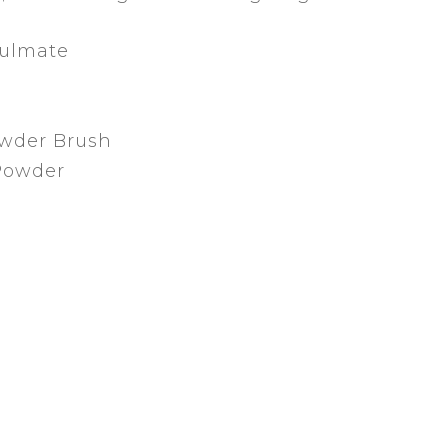
oulmate
owder Brush
Powder