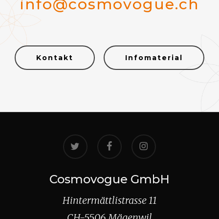
info@cosmovogue.ch
Kontakt
Infomaterial
twitter
facebook
instagram
Cosmovogue GmbH
Hintermättlistrasse 11
CH-5506 Mägenwil