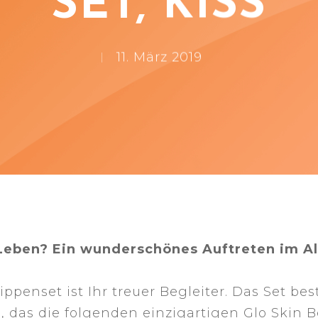
SET, KISS
11. März 2019
 Leben? Ein wunderschönes Auftreten im Al
ppenset ist Ihr treuer Begleiter. Das Set be
das die folgenden einzigartigen Glo Skin B