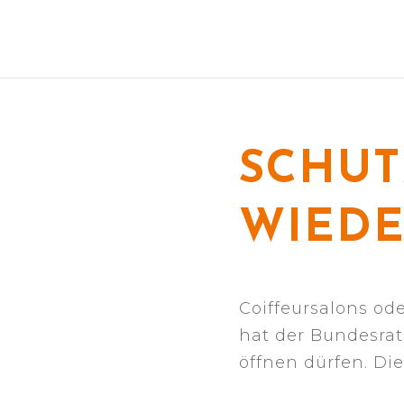
SCHUT
WIED
Coiffeursalons od
hat der Bundesrat
öffnen dürfen. D