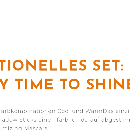
TIONELLES SET:
Y TIME TO SHIN
 Farbkombinationen Cool und WarmDas einziga
hadow Sticks einen farblich darauf abgestim
umizing Mascara.…