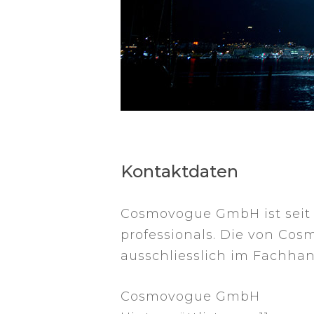
Kontaktdaten
Cosmovogue GmbH ist seit ü
professionals. Die von Cos
ausschliesslich im Fachhand
Cosmovogue GmbH